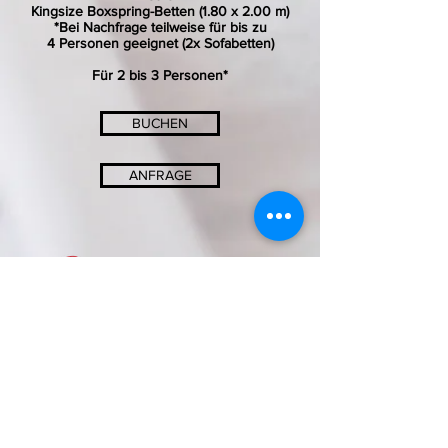
Kingsize Boxspring-Betten (1.80 x 2.00 m)
*Bei Nachfrage teilweise für bis zu
4 Personen
geeignet (2x Sofabetten)
Für 2 bis 3 Personen*
BUCHEN
ANFRAGE
SONNENHOTEL SOLDANELLA-SONNECK
Familie Thomas und Roswitha Jenal
Crestasweg 4 - 7563 Samnaun-Dorf
info@soldanella-sonneck.c​h
+41 (0) 81 868 51 75