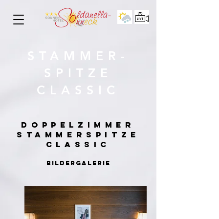
STAMMER-
SPITZE
CLASSIC
DOPPELZIMMER
STAMMERSPITZE
CLASSIC
BILDERGALERIE