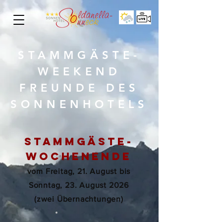
STAMMGÄSTE-
WEEKEND
FREUNDE DES
SONNENHOTELS
STAMMGÄSTE-
Wochenende
vom Freitag, 21. August bis
Sonntag, 23. August 2026
(zwei Übernachtungen)