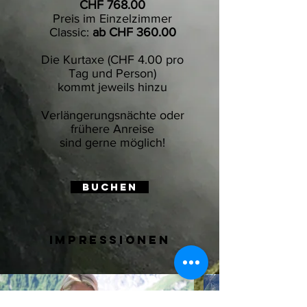
CHF 768.00
Preis im Einzelzimmer
Classic:
ab CHF 360.00
Die Kurtaxe (CHF 4.00 pro
Tag und Person)
kommt jeweils hinzu
Verlängerungsnächte oder
frühere Anreise
sind gerne möglich!
BUCHEN
impressionen