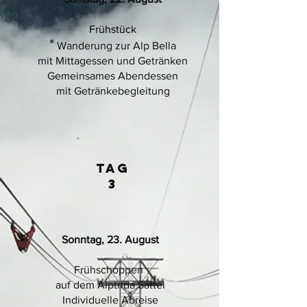
Frühstück
*
Wand
erung zur Alp Bella
mit Mittagessen und Getränken
Gemeinsames Abendessen
mit Getränkebegleitung
Tag
3
Sonntag, 23. August
Frühschoppen
auf dem Alptrida Sattel
Individuelle Abreise