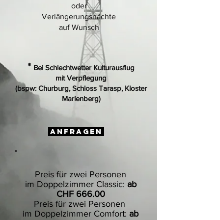
oder
Verlängerungsnächte
auf Wunsch
*
Bei Schlechtwetter Kulturausflug
mit Verpflegung
(bspw: Churburg, Schloss Tarasp, Kloster
Marienberg)
ANFRAGEN
Preis für zwei Personen
im Doppelzimmer Classic:
ab
CHF 666.00
Preis für zwei Personen
im Doppelzimmer Comfort:
ab