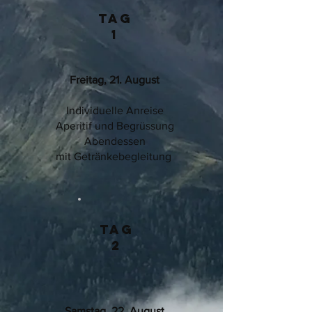
Tag
1
Freitag, 21. August
Individuelle Anreise
Aperitif und Begrüssung
Abendessen
mit Getränkebegleitung
Tag
2
Samstag, 22. August