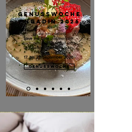
GENUSSWOCHE
ENGADIN 2026
Ja, wir sind dabei!
Save the Date
und markiert
euch den Termin schon jetzt
im Kalender – weitere Infos
folgen bald!
17. bis 27. September 2026
GENUSSWOCHE