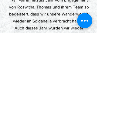
"Wir waren letztes Jahr vom Engagement
von Roswitha, Thomas und ihrem Team so
begeistert, dass wir unsere Wanderwoche
wieder im Soldanella verbracht haben.
Auch dieses Jahr wurden wir wieder
verwöhnt. Schöne, vom Roswitha oder
Thomas, begleitete Bergwanderung. Tolles
Frühstückbuffet (alles was das Herz
begehrt). Abwechslungsreiches
Nachtessen mit regionalen Produkten und
köstliche Weine. Lunch für die Wanderung
inkl. Tee und Äpfel. Zum Schluss ein
Abschiedsgeschenk. Ich danke Roswitha,
Thomas und ihrem Team"