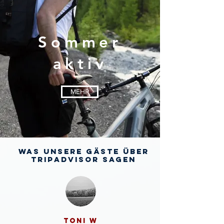
Sommer
aktiv
MEHR
Was unsere Gäste über
TripAdvisor sagen
toni w